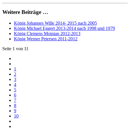
Weitere Beiträge …
König Johannes Wille 2014- 2015 nach 2005
König Michael Eggert 2013-2014 nach 1998 und 1979
König Clemens Moinian 2012-2013
König Werner Petersen 2011-2012
Seite 1 von 11
1
2
3
4
5
6
7
8
9
10