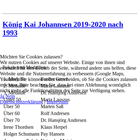
König Kai Johannsen 2019-2020 nach
1993
Möchten Sie Cookies zulassen?
Wir nutzen Cookies auf unserer Website. Einige von ihnen sind
Pokale und Medaillen:
essenziell für den Betrieb der Seite, während andere uns helfen, diese
Website und die Nutzererfahrung zu verbessern (Google Maps,
1. Medaille
Broder Greve
Youtube). Sie können selbst entscheiden, ob Sie die Cookies zulassen
möchten. Bitte beachten Sie, dass bei einer Ablehnung womöglich
2. Medaille
Maria Lauszus
nicht mehr alle Funktionalitäten der Seite zur Verfügung stehen.
3. Medaille
Dr. Hansjörg Andresen
Ja
Nein
Unter 50
Maria Lauszus
Datenschutzerklärung
|
Impressum
Über 50
Marten Saß
Über 60
Rolf Andresen
Über 70
Dr. Hansjörg Andresen
Irene Thordsen
Klaus Herpel
Holger Schumann
Pay Hansen