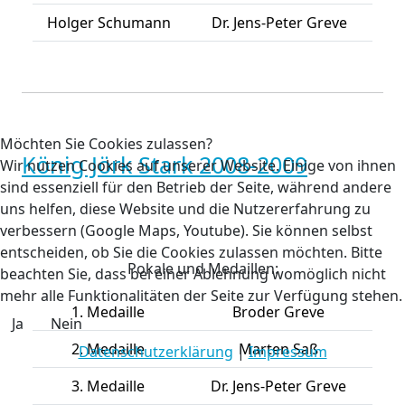
Holger Schumann
Dr. Jens-Peter Greve
Möchten Sie Cookies zulassen?
König Jörk Stark 2008-2009
Wir nutzen Cookies auf unserer Website. Einige von ihnen
sind essenziell für den Betrieb der Seite, während andere
uns helfen, diese Website und die Nutzererfahrung zu
verbessern (Google Maps, Youtube). Sie können selbst
entscheiden, ob Sie die Cookies zulassen möchten. Bitte
Pokale und Medaillen:
beachten Sie, dass bei einer Ablehnung womöglich nicht
mehr alle Funktionalitäten der Seite zur Verfügung stehen.
1. Medaille
Broder Greve
Ja
Nein
2. Medaille
Marten Saß
Datenschutzerklärung
|
Impressum
3. Medaille
Dr. Jens-Peter Greve