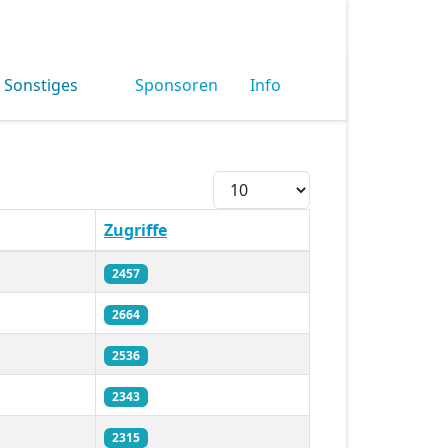
Sonstiges
Sponsoren
Info
Anzeige #
Zugriffe
2457
2664
2536
2343
2315